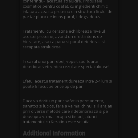
conferindu-i acestuia stralucire. Produsele
cosmetice pentru coafat, cu ingredienti chimici,
inlatura aceasta proteina din structura firului de
par iar placa de intins parul, il degradeaza.
Tratamentul cu Keratina echilibreaza nivelul
acestei proteine, avand un efect intens de
hidratare, asa ca pana si parul deteriorat isi
recapata stralucirea.
In cazul unui par rebel, vopsit sau foarte
deteriorat veti vedea rezultate spectaculoase!
Efetul acestui tratament dureaza intre 2-4 luni si
poate fi facut pe orice tip de par.
Daca va doriti un par coafat in permanenta,
sanatos si lucios, fara a va mai chinui si il arajati
prin diverse metode care il deterioreaza si pe
deasupra va mai ocupa si timpul, atunci
tratamentul cu Keratina este solutia!
Additional Information