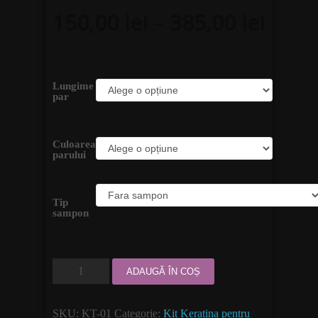
150,00
lei
–
385,00
lei
Lungime
par
Culoarea
parului
Tip
sampon
ADAUGĂ ÎN COȘ
SKU:
KT-01
Categorie:
Kit Keratina pentru