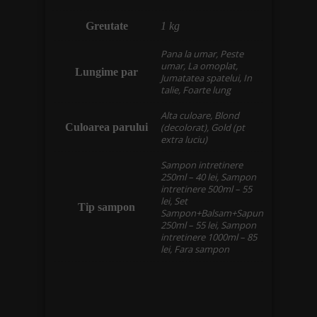
Greutate
1 kg
Pana la umar, Peste
umar, La omoplat,
Lungime par
Jumatatea spatelui, In
talie, Foarte lung
Alta culoare, Blond
Culoarea parului
(decolorat), Gold (pt
extra luciu)
Sampon intretinere
250ml – 40 lei, Sampon
intretinere 500ml – 55
lei, Set
Tip sampon
Sampon+Balsam+Sapun
250ml – 55 lei, Sampon
intretinere 1000ml – 85
lei, Fara sampon