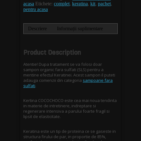
acasa
Etichete:
complet
,
keratina
,
kit
,
pachet
,
pentru acasa
Descriere
Informații suplimentare
Product Description
Atentie! Dupa tratament se va folosi doar
sampon organic fara sulfati (SLS) pentru a
mentine efectul Keratinei. Acest sampon il puteti
adauga comenzii din categoria
sampoane fara
sulfati
.
Kertina COCOCHOCO este cea mai noua tendinta
in materie de intretinere, indreptare si
regenerare intensiva a parului foarte fragil si
lipsit de elasticitate.
Keratina este un tip de proteina ce se gaseste in
structura firului de par, in proportie de 85%,