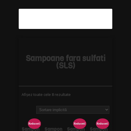
Sampoane fara sulfati
(SLS)
Afișez toate cele 8 rezultate
Reduceri!
Reduceri!
Reduceri!
Sampon
Sampon
Sampon
Sampon