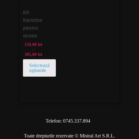
Kit
Keratina
pentru
acasa
150,00
lei
–
385,00
lei
Selectează
opțiunile
Telefon: 0745.337.894
Toate drepturile rezervate © Mistral Art S.R.L.