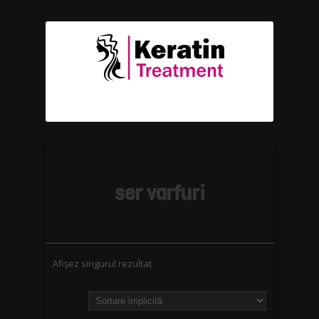
ser varfuri
Afișez singurul rezultat