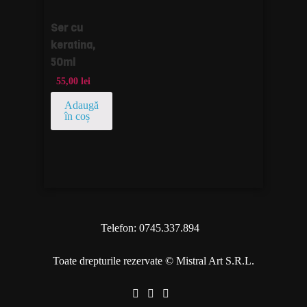
Ser cu
keratina,
50ml
55,00
lei
Adaugă
în coș
Telefon: 0745.337.894
Toate drepturile rezervate © Mistral Art S.R.L.