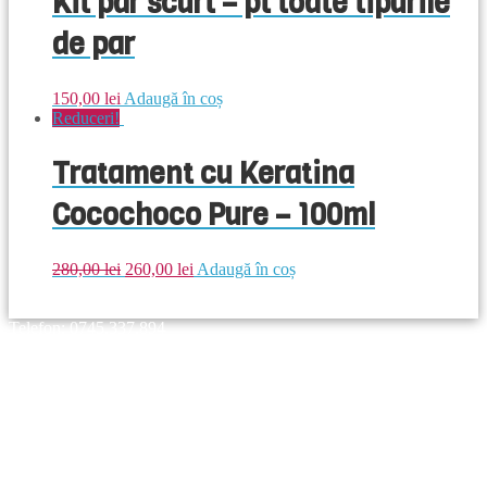
Kit par scurt – pt toate tipurile
de par
150,00
lei
Adaugă în coș
Reduceri!
Tratament cu Keratina
Cocochoco Pure – 100ml
280,00
lei
260,00
lei
Adaugă în coș
Telefon: 0745.337.894
Toate drepturile rezervate © Mistral Art S.R.L.
Cosul meu
Contul meu
Modalitati de comanda
Despre tratament
Termeni si conditii
Intrebari frecvente