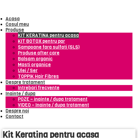
Acasa
Cosul meu
Produse
KIT KERATINA pentru acasa
KIT BOTOX pentru par
Sampoane fara sulfati (SLS)
Produse after care
Balsam organic
Masti organice
Ulei / Ser
TOPPIK Hair Fibres
Despre tratament
Intrebari frecvente
Inainte / dupa
POZE – inainte / dupa tratament
VIDEO – Inainte / dupa tratament
Despre noi
Contact
Kit Keratina pentru acasa